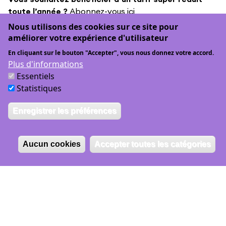
toute l’année ?
Abonnez-vous ici
Nous utilisons des cookies sur ce site pour
Vous êtes déjà abonné ?
Identifiez-vous ici
améliorer votre expérience d'utilisateur
En cliquant sur le bouton "Accepter", vous nous donnez votre accord.
Plus d'informations
Essentiels
Statistiques
Dans la même
Enregistrer les préférences
journée ...
Aucun cookies
Accepter toutes les catégories
jeu
06
ven
07
sam
08
dim
09