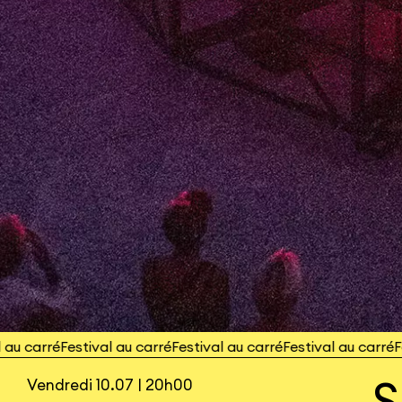
 carré
Festival au carré
Festival au carré
Festival au carré
Festi
S
Vendredi 10.07 | 20h00