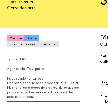
Hors les murs
Carré des arts
Fê
Musique
Danse
car
Incontournables
Tout public
Rend
Tarif(s) :
10€
coll
Âge / public : Tout public
Infos supplémentaires :
Pr
Une Safe Zone, mise en place par la JOC et la
Mutinerie, sera accessible au rez-de-chaussée
pour veiller au bien-être et à la sécurité des
2
spectateur·rices.
L