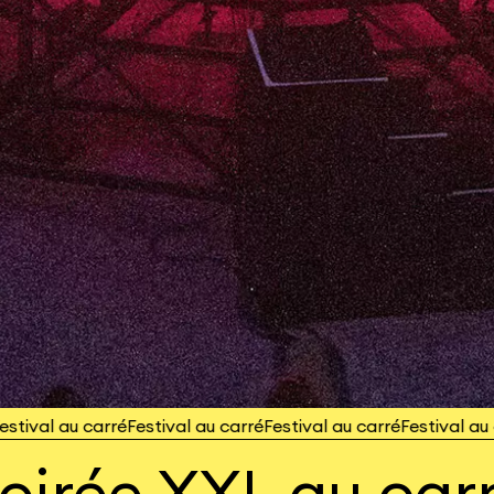
val au carré
Festival au carré
Festival au carré
Festival au car
oirée XXL au car