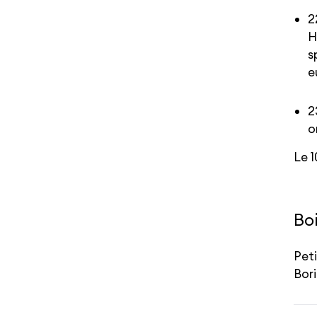
2
H
s
e
2
o
Le 1
Bo
Peti
Bor