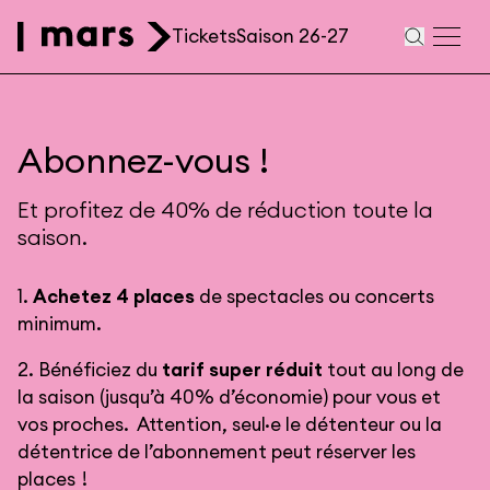
Aller au contenu principal
Tickets
Saison 26-27
Navigation
secondaire
Abonnez-vous !
Et profitez de 40% de réduction toute la
saison.
1.
Achetez 4 places
de spectacles ou concerts
minimum.
2. Bénéficiez du
tarif super réduit
tout au long de
la saison (jusqu’à 40% d’économie) pour vous et
vos proches. Attention, seul·e le détenteur ou la
détentrice de l’abonnement peut réserver les
places !