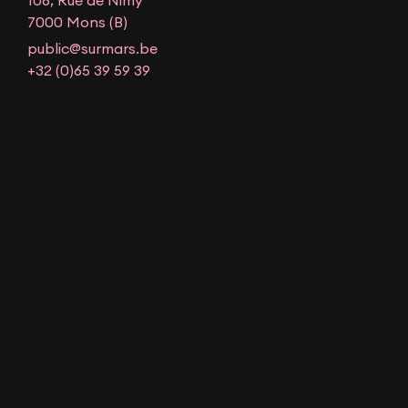
106, Rue de Nimy
7000 Mons (B)
public@surmars.be
+32 (0)65 39 59 39