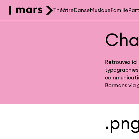
Aller au contenu principal
Théâtre
Danse
Musique
Famille
Part
Menu
categories
Cha
Retrouvez ici 
typographies 
communicatio
Bormans via
.png