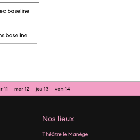
ec baseline
ns baseline
r
11
mer
12
jeu
13
ven
14
Nos lieux
Théâtre le Manège