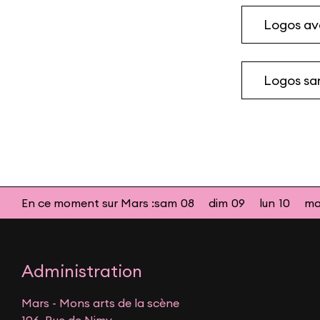
Logos av
Logos sa
En ce moment sur Mars :
sam
08
dim
09
lun
10
ma
Administration
Mars - Mons arts de la scène