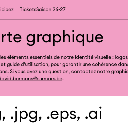
icipez
Tickets
Saison 26-27
Navigation
secondaire
rte graphique
les éléments essentiels de notre identité visuelle : logos
et guide d’utilisation, pour garantir une cohérence dan
ns. Si vous avez une question, contactez notre graphi
david.bormans@surmars.be
.
, .jpg, .eps, .ai