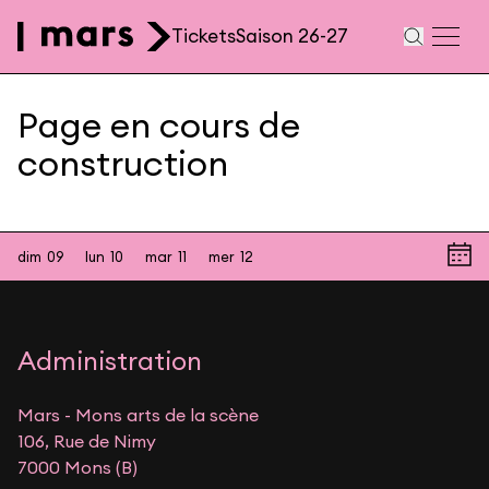
Aller au contenu principal
Tickets
Saison 26-27
Navigation
secondaire
Page en cours de
construction
dim
09
lun
10
mar
11
mer
12
Administration
Mars - Mons arts de la scène
106, Rue de Nimy
7000 Mons (B)