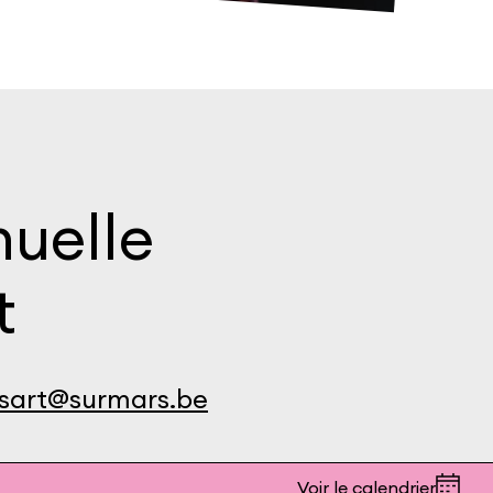
uelle
t
sart@surmars.be
Voir le calendrier