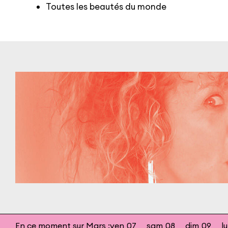
Toutes les beautés du monde
En ce moment sur Mars :
ven
07
sam
08
dim
09
l