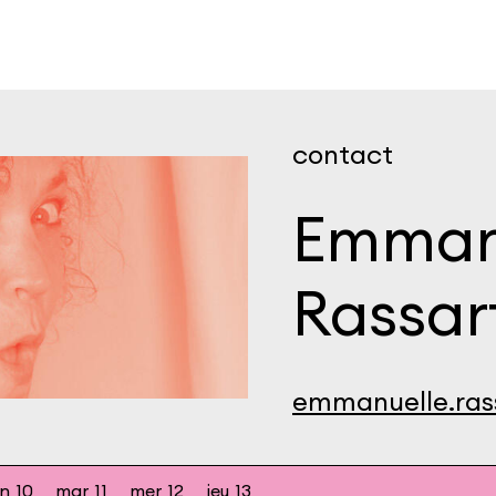
contact
Emman
Rassar
emmanuelle.ras
un
10
mar
11
mer
12
jeu
13