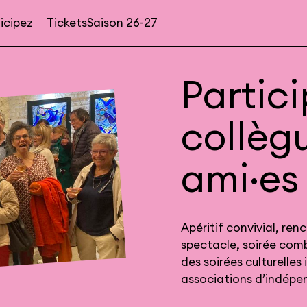
icipez
Tickets
Saison 26-27
Navigation
secondaire
Partic
collèg
ami·es 
Apéritif convivial, ren
spectacle, soirée comb
des soirées culturelles
associations d’indépe