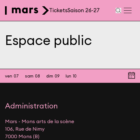
Aller au contenu principal
Tickets
Saison 26-27
Navigation
secondaire
Espace public
ven
07
sam
08
dim
09
lun
10
Administration
Mars - Mons arts de la scène
106, Rue de Nimy
7000 Mons (B)