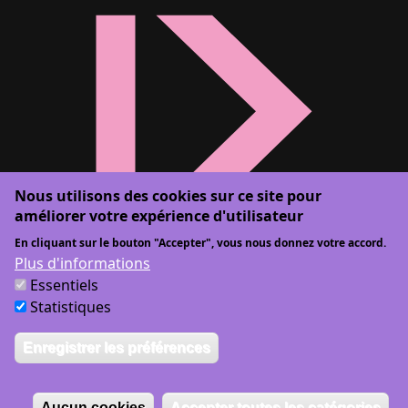
Nous utilisons des cookies sur ce site pour
améliorer votre expérience d'utilisateur
En cliquant sur le bouton "Accepter", vous nous donnez votre accord.
Plus d'informations
Essentiels
Statistiques
Enregistrer les préférences
Graphisme :
ōnō studio
| Développement web :
bien à vous
Mentions légales
Conditions générales
Protection de la vie privée
Déclaration d'accessibilité
Aucun cookies
Accepter toutes les catégories