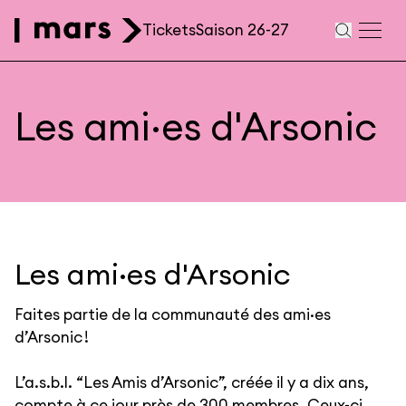
Aller au contenu principal
Tickets
Saison 26-27
Navigation
secondaire
Les ami·es d'Arsonic
Les ami·es d'Arsonic
Faites partie de la communauté des ami·es
d’Arsonic !
L’a.s.b.l. “Les Amis d’Arsonic”, créée il y a dix ans,
compte à ce jour près de 300 membres. Ceux-ci