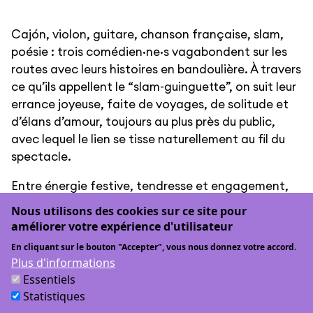
Cajón, violon, guitare, chanson française, slam,
poésie : trois comédien·ne·s vagabondent sur les
routes avec leurs histoires en bandoulière. À travers
ce qu’ils appellent le “slam-guinguette”, on suit leur
errance joyeuse, faite de voyages, de solitude et
d’élans d’amour, toujours au plus près du public,
avec lequel le lien se tisse naturellement au fil du
spectacle.
Entre énergie festive, tendresse et engagement,
chaque halte devient une rencontre !
Nous utilisons des cookies sur ce site pour
améliorer votre expérience d'utilisateur
Attention, ce concert est annulé !
En cliquant sur le bouton "Accepter", vous nous donnez votre accord.
Plus d'informations
Boire et manger
Essentiels
La cantine de Mars dédouble son équipe et
Statistiques
s’installe en mode pop-up au Jardin du Mayeur