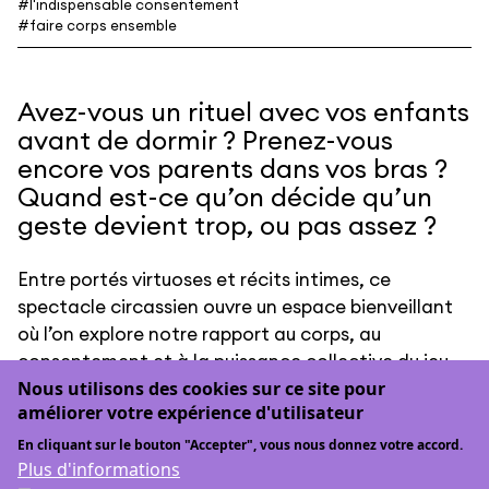
#l'indispensable consentement
#faire corps ensemble
Avez-vous un rituel avec vos enfants
avant de dormir ? Prenez-vous
encore vos parents dans vos bras ?
Quand est-ce qu’on décide qu’un
geste devient trop, ou pas assez ?
Entre portés virtuoses et récits intimes, ce
spectacle circassien ouvre un espace bienveillant
où l’on explore notre rapport au corps, au
consentement et à la puissance collective du jeu
et de l’acrobatie.
Nous utilisons des cookies sur ce site pour
améliorer votre expérience d'utilisateur
Quatre acrobates, un musicien et une troupe de
En cliquant sur le bouton "Accepter", vous nous donnez votre accord.
complices tissent un paysage sensible, joyeux et
Plus d'informations