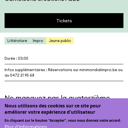
Tickets
Littérature
Impro
Jeune public
Durée : 03:00
Infos supplémentaires : Réservations sur
minimondialimpro.be
ou
au 0472 21 95 68
Ne manquez pas la quatorzième
édition du Mini Mondial de l’Impro !
Nous utilisons des cookies sur ce site pour
améliorer votre expérience d'utilisateur
Lors de cet évènement désormais incontournable,
En cliquant sur le bouton "Accepter", vous nous donnez votre accord.
la troupe professionnelle d’improvisation théâtrale
Plus d'informations