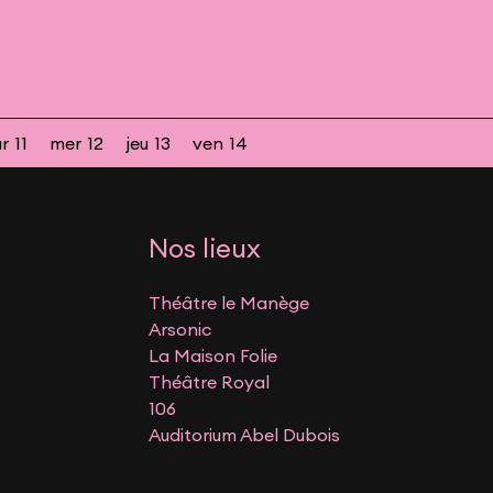
r
11
mer
12
jeu
13
ven
14
Nos lieux
Théâtre le Manège
Arsonic
La Maison Folie
Théâtre Royal
106
Auditorium Abel Dubois