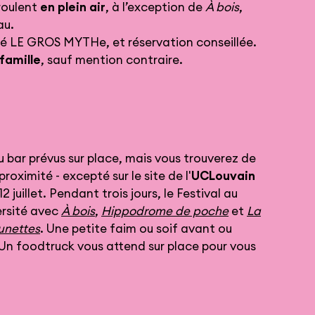
roulent
en plein air
, à l’exception de
À bois
,
au.
té LE GROS MYTHe, et réservation conseillée.
famille
, sauf mention contraire.
r
 bar prévus sur place, mais vous trouverez de
oximité - excepté sur le site de l'
UCLouvain
, 12 juillet. Pendant trois jours, le Festival au
versité avec
À bois
,
Hippodrome de poche
et
La
lunettes
. Une petite faim ou soif avant ou
 Un foodtruck vous attend sur place pour vous