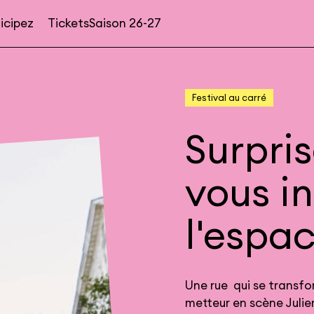
icipez
Tickets
Saison 26-27
Navigation
secondaire
Festival au carré
Surpris
vous i
l'espac
Une rue qui se transfo
metteur en scène Julie