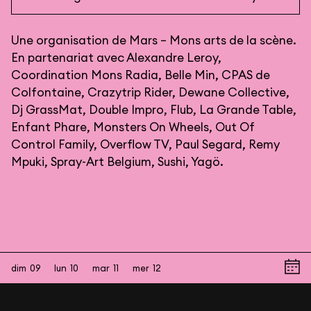
Une organisation de Mars – Mons arts de la scène.
En partenariat avec Alexandre Leroy,
Coordination Mons Radia
, Belle Min, CPAS de
Colfontaine,
Crazytrip Rider
,
Dewane Collective
,
Dj GrassMat
,
Double Impro
, Flub, La Grande Table,
Enfant Phare
,
Monsters On Wheels
,
Out Of
Control Family
,
Overflow TV
,
Paul Segard
,
Remy
Mpuki
,
Spray-Art Belgium
, Sushi,
Yagö.
dim
09
lun
10
mar
11
mer
12