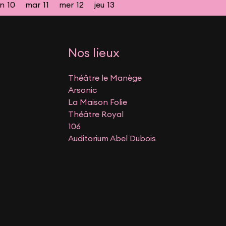
un
10
mar
11
mer
12
jeu
13
Nos lieux
Théâtre le Manège
Arsonic
La Maison Folie
Théâtre Royal
106
Auditorium Abel Dubois