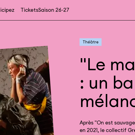
icipez
Tickets
Saison 26-27
Navigation
secondaire
Théâtre
"Le ma
: un ba
mélanc
Après "On est sauvage
en 2021, le collectif G