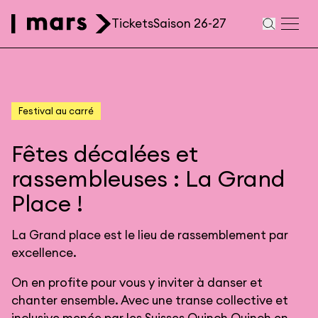
Aller au contenu principal
Tickets
Saison 26-27
Navigation
secondaire
Festival au carré
Fêtes décalées et
rassembleuses : La Grand
Place !
La Grand place est le lieu de rassemblement par
excellence.
On en profite pour vous y inviter à danser et
chanter ensemble. Avec une transe collective et