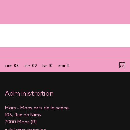
sam
08
dim
09
lun
10
mar
11
Administration
Mars - Mons arts de la scène
106, Rue de Nimy
7000 Mons (B)