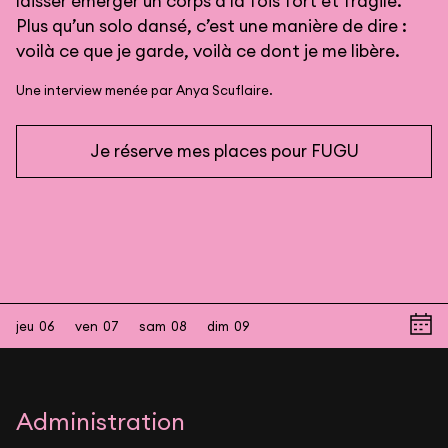
laisser émerger un corps à la fois fort et fragile.
Plus qu’un solo dansé, c’est une manière de dire :
voilà ce que je garde, voilà ce dont je me libère.
Une interview menée par Anya Scuflaire.
Je réserve mes places pour FUGU
jeu
06
ven
07
sam
08
dim
09
Administration