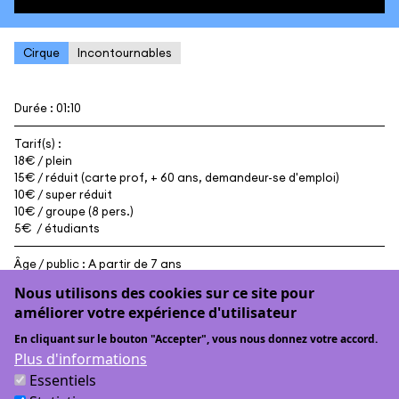
Cirque
Incontournables
Durée : 01:10
Tarif(s) :
18€ / plein
15€ / réduit (carte prof, + 60 ans, demandeur-se d'emploi)
10€ / super réduit
10€ / groupe (8 pers.)
5€ / étudiants
Âge / public : A partir de 7 ans
Nous utilisons des cookies sur ce site pour
améliorer votre expérience d'utilisateur
Un cirque dansé, un élan de vie
En cliquant sur le bouton "Accepter", vous nous donnez votre accord.
puissant et drôle
Plus d'informations
Essentiels