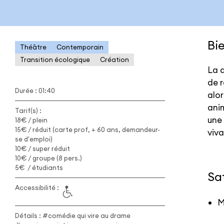
Bi
Théâtre
Contemporain
Transition écologique
Création
La d
de r
Durée : 01:40
alor
anim
Tarif(s) :
une 
18€ / plein
15€ / réduit (carte prof, + 60 ans, demandeur-
viva
se d'emploi)
10€ / super réduit
10€ / groupe (8 pers.)
5€ / étudiants
Sat
Accessibilité :
M
Détails : #comédie qui vire au drame