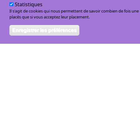
Statistiques
Il s'agit de cookies qui nous permettent de savoir combien de fois un
Mar
placés que si vous acceptez leur placement.
Enregistrer les préférences
Merc
En ce moment sur Mars :
ven
07
sam
08
dim
09
l
Jeud
Vou
Vou