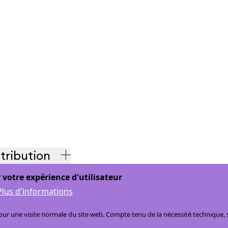
stribution
 votre expérience d'utilisateur
ntions légales
Plus d'informations
r une visite normale du site web. Compte tenu de la nécessité technique, se