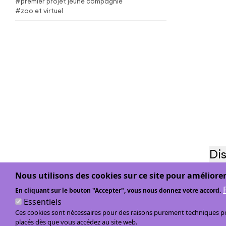
#premier projet jeune compagnie
#zoo et virtuel
Di
Nous utilisons des cookies sur ce site pour améliorer
Me
En cliquant sur le bouton "Accepter", vous nous donnez votre accord.
Essentiels
Ces cookies sont nécessaires pour des raisons purement techniques pou
placés dès que vous accédez au site web.