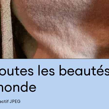
outes les beauté
monde
lectif JPEG