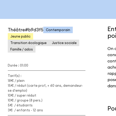
En
Théâtre#b9d3f5
Contemporain
po
Jeune public
Transition écologique
Justice sociale
On c
Famille / ados
cond
cont
Durée : 01:00
ach
rapp
Tarif(s) :
pose
18€ / plein
dan
15€ / réduit (carte prof, + 60 ans, demandeur-
se d'emploi)
10€ / super réduit
10€ / groupe (8 pers.)
5€ / étudiants
Pou
3€ / enfants - 12 ans