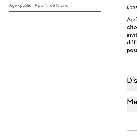
Âge / public : A partir de 13 ans
Dan
Aprè
cito
invi
déf
poss
Di
Me