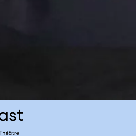
ast
 Théâtre