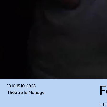
F
13.10-15.10.2025
Théâtre le Manège
Inti