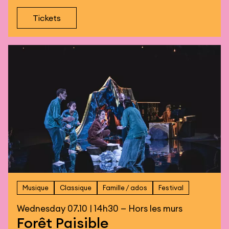
Tickets
Musique
Classique
Famille / ados
Festival
Wednesday 07.10 | 14h30 — Hors les murs
Forêt Paisible