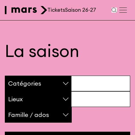
Skip to main content
Tickets
Saison 26-27
Navigation
secondaire
La saison