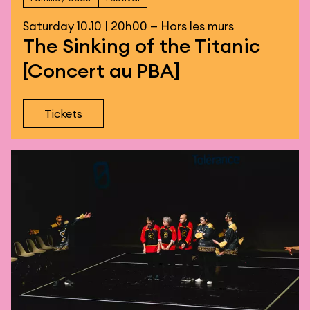
Saturday 10.10 | 20h00 — Hors les murs
The Sinking of the Titanic
[Concert au PBA]
Tickets